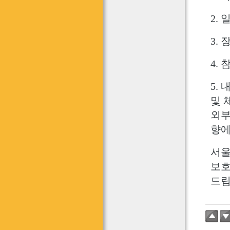
2. 일
3.
4.
5.
및 
외부
향에
서울
보호
드립