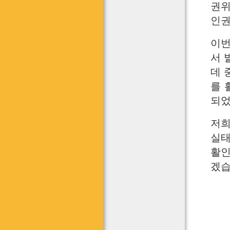
권위
인권
이번
서 
데 
를 
되었
저희
실태
활인
겠습